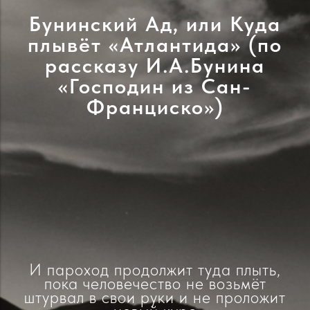
НОВЕ
ЛЛЫ
ЗЫ
Бунинский Ад, или Куда
ОЧЕРКИ
ИТИЧЕСКИЕ ОТЛИКИ
литературны
плывёт «Атлантида» (по
ОЧЕ
СТИХ
Е
рассказу И.А.Бунина
сборник мол
СТИХОТВОРЕНИЯ
«Господин из Сан-
АЛЬМ
Франциско»)
авторов
РАССК
Н
И пароход продолжит туда плыть,
пока человечество не возьмёт
штурвал в свои руки и не проложит